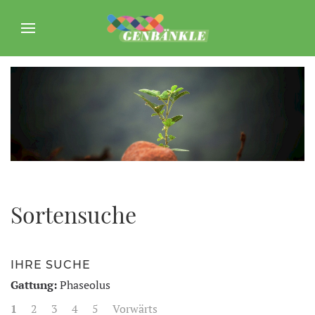
Sortensuche
IHRE SUCHE
Gattung:
Phaseolus
1
2
3
4
5
Vorwärts