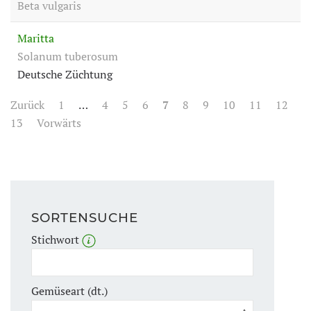
Beta vulgaris
Maritta
Solanum tuberosum
Deutsche Züchtung
Zurück
1
…
4
5
6
7
8
9
10
11
12
13
Vorwärts
SORTENSUCHE
Stichwort
Gemüseart (dt.)