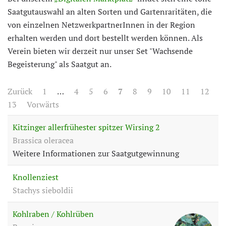
Saatgutauswahl an alten Sorten und Gartenraritäten, die
von einzelnen NetzwerkpartnerInnen in der Region
erhalten werden und dort bestellt werden können. Als
Verein bieten wir derzeit nur unser Set "Wachsende
Begeisterung" als Saatgut an.
Zurück
1
…
4
5
6
7
8
9
10
11
12
13
Vorwärts
Kitzinger allerfrühester spitzer Wirsing 2
Brassica oleracea
Weitere Informationen zur Saatgutgewinnung
Knollenziest
Stachys sieboldii
Kohlraben / Kohlrüben