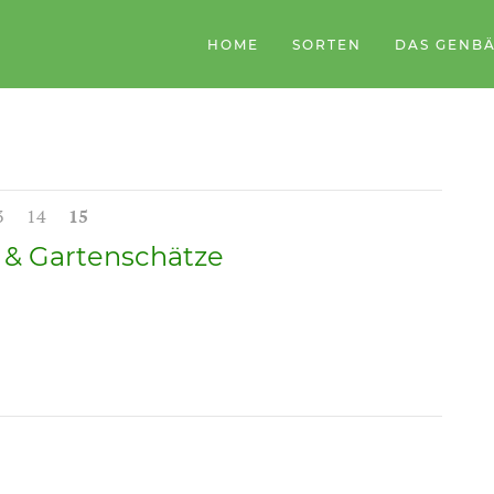
HOME
SORTEN
DAS GENB
3
14
15
t & Gartenschätze