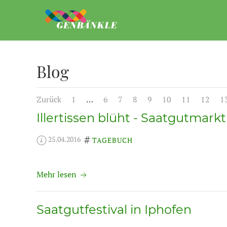
Blog
Zurück
1
…
6
7
8
9
10
11
12
1
Illertissen blüht - Saatgutmark
25.04.2016
TAGEBUCH
Mehr lesen
Saatgutfestival in Iphofen