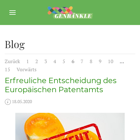
Blog
Zurück
1
2
3
4
5
6
7
8
9
10
…
15
Vorwärts
Erfreuliche Entscheidung des
Europäischen Patentamts
18.05.2020