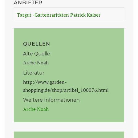
ANBIETER
Tatgut -Gartenraritäten Patrick Kaiser
QUELLEN
Alte Quelle
Arche Noah
Literatur
http://www.garden-
shopping.de/shop/artikel_100076.html
Weitere Informationen
Arche Noah