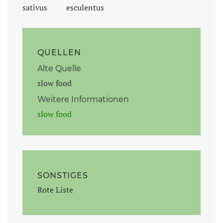
sativus
esculentus
QUELLEN
Alte Quelle
slow food
Weitere Informationen
slow food
SONSTIGES
Rote Liste