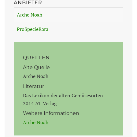
ANBIETER
Arche Noah
ProSpecieRara
QUELLEN
Alte Quelle
Arche Noah
Literatur
Das Lexikon der alten Gemüsesorten
2014 AT-Verlag
Weitere Informationen
Arche Noah